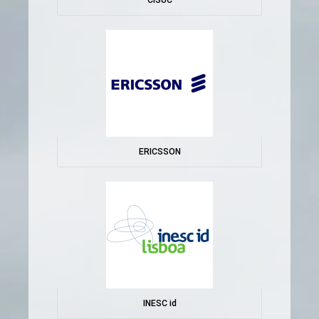
CISUC
ERICSSON
INESC id