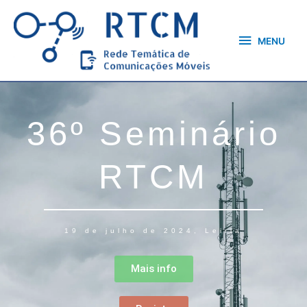
Skip
MENU
to
content
MENU
36º Seminário
RTCM
19 de julho de 2024, Leiria
Mais info