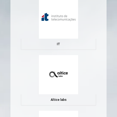
IT
Altice labs