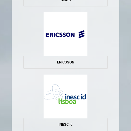
CISUC
ERICSSON
INESC id