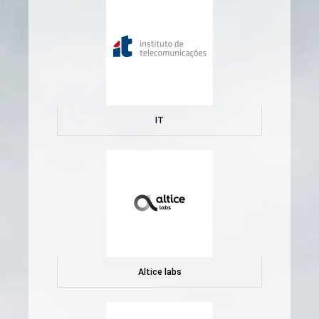
IT
Altice labs