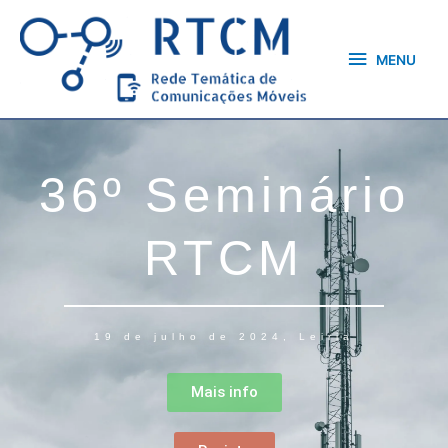
Skip
MENU
to
content
MENU
36º Seminário
RTCM
19 de julho de 2024, Leiria
Mais info