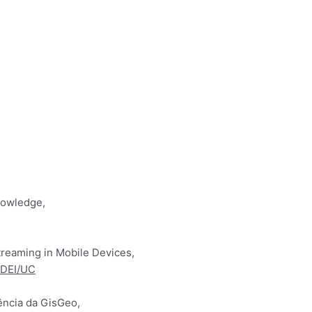
knowledge,
treaming in Mobile Devices,
, DEI/UC
ência da GisGeo,