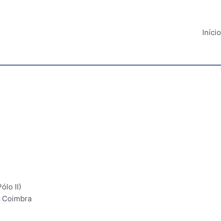
Início
lo II)
0 Coimbra