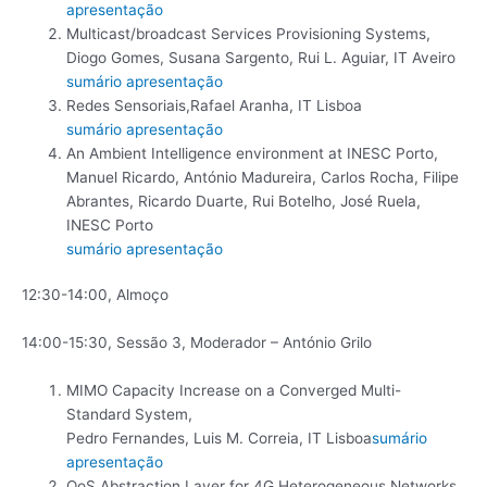
apresentação
Multicast/broadcast Services Provisioning Systems,
Diogo Gomes, Susana Sargento, Rui L. Aguiar, IT Aveiro
sumário
apresentação
Redes Sensoriais,Rafael Aranha, IT Lisboa
sumário
apresentação
An Ambient Intelligence environment at INESC Porto,
Manuel Ricardo, António Madureira, Carlos Rocha, Filipe
Abrantes, Ricardo Duarte, Rui Botelho, José Ruela,
INESC Porto
sumário
apresentação
12:30-14:00, Almoço
14:00-15:30, Sessão 3, Moderador – António Grilo
MIMO Capacity Increase on a Converged Multi-
Standard System,
Pedro Fernandes, Luis M. Correia, IT Lisboa
sumário
apresentação
QoS Abstraction Layer for 4G Heterogeneous Networks,