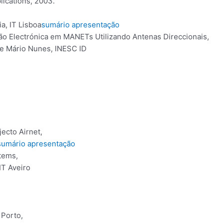
ications, 2003.
ia, IT Lisboa
sumário
apresentação
 Electrónica em MANETs Utilizando Antenas Direccionais,
 e Mário Nunes, INESC ID
ecto Airnet,
sumário
apresentação
tems,
IT Aveiro
 Porto,