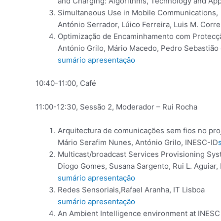
and Charging: Algorithms, Technology and Appl
Simultaneous Use in Mobile Communications,
António Serrador, Lúico Ferreira, Luis M. Corre
Optimização de Encaminhamento com Protecção
António Grilo, Mário Macedo, Pedro Sebastião
sumário
apresentação
10:40-11:00, Café
11:00-12:30, Sessão 2, Moderador – Rui Rocha
Arquitectura de comunicações sem fios no proj
Mário Serafim Nunes, António Grilo, INESC-ID
Multicast/broadcast Services Provisioning Sys
Diogo Gomes, Susana Sargento, Rui L. Aguiar, 
sumário
apresentação
Redes Sensoriais,Rafael Aranha, IT Lisboa
sumário
apresentação
An Ambient Intelligence environment at INESC