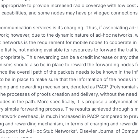
appropriate to provide increased radio coverage with low cost
e capabilities, and some nodes may have privileged connections
ecommunication services is its charging. Thus, if associating ad
work; however, due to the dynamic nature of ad-hoc networks, wi
oc networks is the requirement for mobile nodes to cooperate in 
fishly, not making available its resources to forward the traff
ropriately. This rewarding can be a credit increase or any oth
isms should also be in place to reward the forwarding nodes f
e the overall path of the packets needs to be known in the infr
e in place to make sure that the information of the nodes in th
rging and rewarding mechanism, denoted as PACP (Polynomial-As
he processes of proofs creation and delivery, without the need
des in the path. More specifically, it is propose a polynomial 
ry simple forwarding process. The results achieved through sim
network overhead, is much increased in PACP compared to previ
g and rewarding mechanism, in terms of charging and rewardin
g Support for Ad Hoc Stub Networks”. Elsevier Journal of Compu