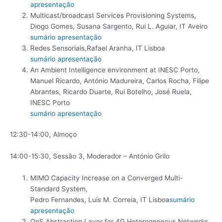
apresentação
Multicast/broadcast Services Provisioning Systems,
Diogo Gomes, Susana Sargento, Rui L. Aguiar, IT Aveiro
sumário
apresentação
Redes Sensoriais,Rafael Aranha, IT Lisboa
sumário
apresentação
An Ambient Intelligence environment at INESC Porto,
Manuel Ricardo, António Madureira, Carlos Rocha, Filipe
Abrantes, Ricardo Duarte, Rui Botelho, José Ruela,
INESC Porto
sumário
apresentação
12:30-14:00, Almoço
14:00-15:30, Sessão 3, Moderador – António Grilo
MIMO Capacity Increase on a Converged Multi-
Standard System,
Pedro Fernandes, Luis M. Correia, IT Lisboa
sumário
apresentação
QoS Abstraction Layer for 4G Heterogeneous Networks,