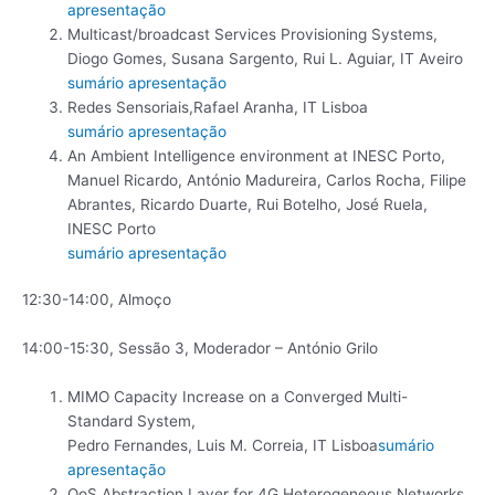
apresentação
Multicast/broadcast Services Provisioning Systems,
Diogo Gomes, Susana Sargento, Rui L. Aguiar, IT Aveiro
sumário
apresentação
Redes Sensoriais,Rafael Aranha, IT Lisboa
sumário
apresentação
An Ambient Intelligence environment at INESC Porto,
Manuel Ricardo, António Madureira, Carlos Rocha, Filipe
Abrantes, Ricardo Duarte, Rui Botelho, José Ruela,
INESC Porto
sumário
apresentação
12:30-14:00, Almoço
14:00-15:30, Sessão 3, Moderador – António Grilo
MIMO Capacity Increase on a Converged Multi-
Standard System,
Pedro Fernandes, Luis M. Correia, IT Lisboa
sumário
apresentação
QoS Abstraction Layer for 4G Heterogeneous Networks,