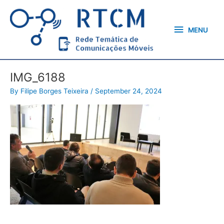
Skip
MENU
to
content
MENU
IMG_6188
By
Filipe Borges Teixeira
/
September 24, 2024